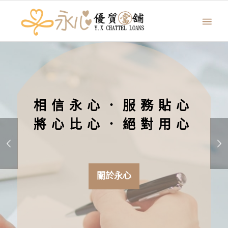
相信永心．服務貼心
將心比心．絕對用心
下一頁
關於永心