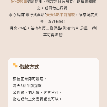
5～200萬
循環信用，還款當日有需要可選擇繼續繳
息，或再借出周轉~
永心當舖”銀行式票貼”
天天3點半前撥款
，讓您調度資
金，游刃有餘！
月息2%起，若持有第二擔保品(例如:汽車.房屋…)利
率可再降喔!
借款方式
票信正常即可辦理，
每天3點半前撥款
公司票、個人票、客票皆可，
指名或禁止背書轉讓也可以。