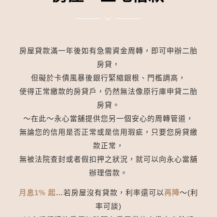
房屋貸款滿一年後如有急需資金周轉，即可申辦二胎
房貸，
但礙於卡債風暴後銀行緊縮銀根、門檻調高，
使得正常繳款的房貸戶，仍然無法像原行庫申貸二胎
房貸。
～在此～永心當舖提供您另一個安心的周轉管道，
無論您的信用是否正常或是信用瑕疵，只要您房貸繳
款正常，
無被法院查封或者假扣押之狀況，就可以向永心當舖
辦理借款。
月息1% 起
…若房屋沒有貸款，利率還可以
再降
～(利
率可談)