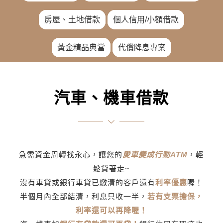
房屋、土地借款
個人信用/小額借款
黃金精品典當
代償降息專案
汽車、機車借款
急需資金周轉找永心，讓您的
愛車變成行動ATM
，輕
鬆貸著走~
沒有車貸或銀行車貸已繳清的客戶還有
利率優惠
喔！
半個月內全部結清，利息只收一半，
若有支票擔保，
利率還可以再降喔！